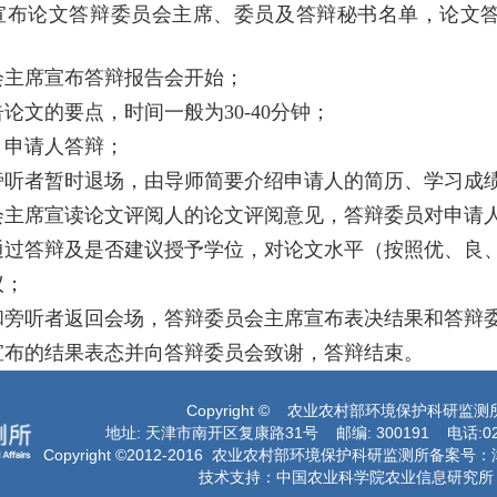
宣布论文答辩委员会主席、委员及答辩秘书名单，论文
会主席宣布答辩报告会开始；
告论文的要点，时间一般为
30-40
分钟；
，申请人答辩；
旁听者暂时退场，由导师简要介绍申请人的简历、学习成
会主席宣读论文评阅人的论文评阅意见，答辩委员对申请
通过答辩及是否建议授予学位，对论文水平（按照优、良
议；
和旁听者返回会场，答辩委员会主席宣布表决结果和答辩
宣布的结果表态并向答辩委员会致谢，答辩结束。
Copyright © 农业农村部环境保护科研监测
地址: 天津市南开区复康路31号 邮编: 300191 电话:022-
Copyright ©2012-2016 农业农村部环境保护科研监测所备案号：
技术支持：中国农业科学院农业信息研究所