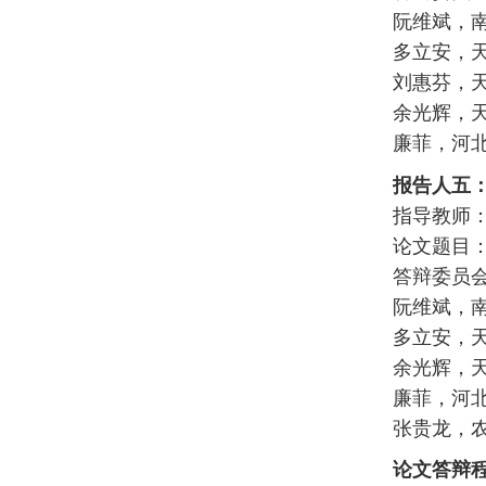
阮维斌，
多立安，
刘惠芬，
余光辉，
廉菲，河
报告人五
指导教师：
论文题目
答辩委员
阮维斌，
多立安，
余光辉，
廉菲，河
张贵龙，
论文答辩