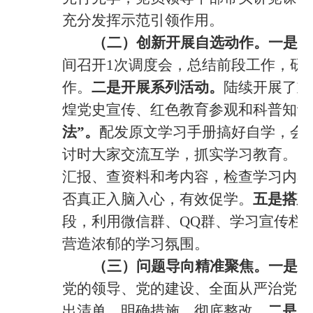
充分发挥示范引领作用。
（二）创新开展自选动作。
一是召
间召开1次调度会，总结前段工作，研
作。
二是
开展系列活动。
陆续开展了重
煌党史宣传、红色教育参观和科普知识
法”
。
配发原文学习手册搞好自学，会上
讨时大家交流互学，抓实学习教育。
四
汇报、查资料和考内容，检查学习内容
否真正入脑入心，有效促学
。
五是搭建
段，利用微信群、QQ群、学习宣传栏
营造浓郁的学习氛围。
（三）问题导向精准聚焦。
一是全
党的领导、党的建设、全面从严治党、
出清单，
明确措施，彻底整改。
二是着