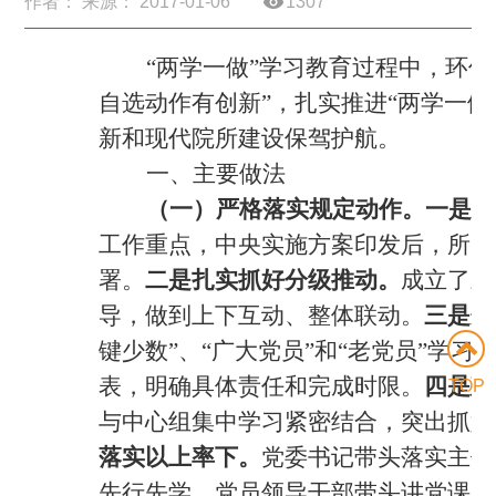
作者： 来源： 2017-01-06
1307
“两学一做”学习教育过程中，环
自选动作有创新”，扎实推进“两学一做
新和现代院所建设保驾护航
。
一、主要做法
（一）严格落实规定动作。
一是
及
工作重点，中央实施方案印发后，所党
署。
二是扎实抓好分级推动。
成立了三
导，
做到上下互动、整体联动。
三是分
键少数”、“广大党员”和“老党员”学
表，明确具体责任和完成时限。
四是建
TOP
与中心组集中学习紧密结合，突出抓好
落实以上率下。
党委书记带头落实主体
先行先学，党员领导干部带头讲党课，