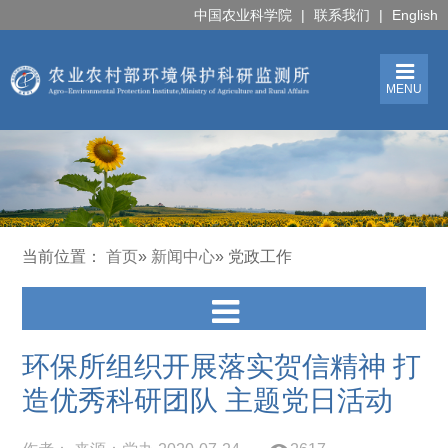
中国农业科学院
|
联系我们
|
English
MENU
当前位置：
首页
»
新闻中心
» 党政工作
环保所组织开展落实贺信精神 打
造优秀科研团队 主题党日活动