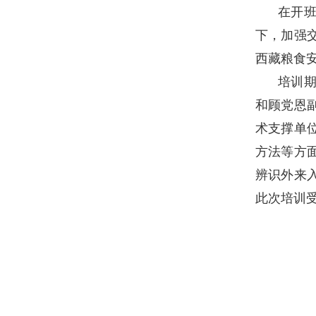
在开
下，加强
西藏粮食
培训
和顾党恩
术支撑单
方法等方
辨识外来
此次培训