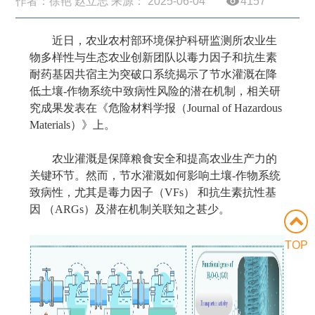
作者：徐艳 赵立志 来源： 2025-06-04
4157
近日，农业农村部环境保护科研监测所农业生
物多样性与生态农业创新团队以毒力因子和抗生素
耐药基因共宿主为突破口系统揭示了节水灌溉在降
低土壤
-
作物系统中致病性风险的潜在机制，相关研
究成果发表在《危险材料学报（
Journal of Hazardous
Materials
）》上。
农业灌溉是保障粮食安全和提高农业生产力的
关键环节。然而，节水灌溉如何影响土壤
-
作物系统
致病性，尤其是毒力因子（
VFs
） 和抗生素抗性基
因 （
ARGs
）及潜在机制关联知之甚少。
TOP