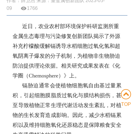
作者：薛卫杰 来源：重金属创新团队 2023-05-
09
1766
近日，农业农村部环境保护科研监测所重
金属生态毒理与污染修复创新团队揭示了外源
补充柠檬酸缓解镉诱导水稻细胞过氧化氢和超
氧阴离子爆发的分子机制，为植物非生物胁迫
防治提供理论依据。相关研究成果发表在《化
学圈（Chemosphere）》上。
镉胁迫通常会使植物细胞氧自由基过量累
积，引起细胞膜脂质过氧化与膜结构损伤，甚
TOP
至导致植物正常生理代谢活动发生紊乱，对植
物的生长发育造成影响。因此，减少水稻镉累
积以及维持细胞氧化还原稳态是保障粮食安全