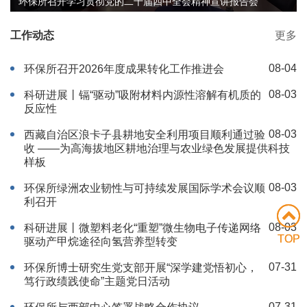
环保所召开学习贯彻党的二十届四中全会精神宣讲报告会
工作动态
更多
08-04
环保所召开2026年度成果转化工作推进会
08-03
科研进展丨镉“驱动”吸附材料内源性溶解有机质的
反应性
08-03
西藏自治区浪卡子县耕地安全利用项目顺利通过验
收 ——为高海拔地区耕地治理与农业绿色发展提供科技
样板
08-03
环保所绿洲农业韧性与可持续发展国际学术会议顺
利召开
08-03
科研进展丨微塑料老化“重塑”微生物电子传递网络
TOP
TOP
驱动产甲烷途径向氢营养型转变
07-31
环保所博士研究生党支部开展“深学建党悟初心，
笃行政绩践使命”主题党日活动
07-31