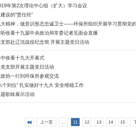
019年第2次理论中心组（扩大）学习会议
建设的“责任经”
九大精神，做意识形态忠诚卫士——环保所组织开展学习贯彻党
收听收看十九届中央政治局常委记者见面会直播
支部赴辽沈战役纪念馆 开展主题党日活动
集中收看十九大开幕式
休党支部开展主题党日活动
区政协一行到环保所参观交流
六个到位” 扎实做好十九大 安全维稳工作
主题歌咏展示活动
上一页
...
11
12
13
14
15