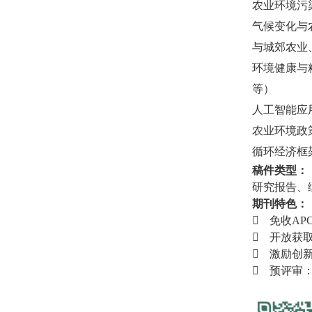
农业环境污
气候变化与
与城郊农业
环境健康与
等）
人工智能应
农业环境政
循环经济框
稿件类型：
研究报告、
期刊特色：

免收
APC

开放获

激励创

预评审